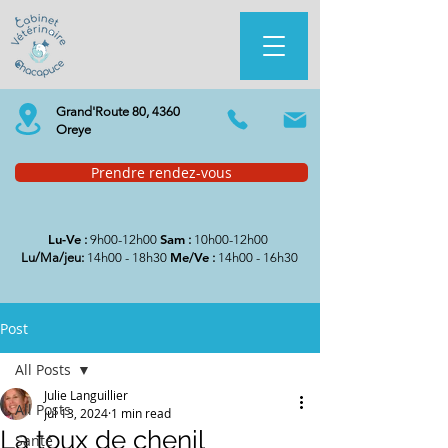
Grand'Route 80, 4360
Oreye
Prendre rendez-vous
Lu-Ve
Sam
:
9h00-12h00
:
10h00-12h00
Me/Ve
Lu/Ma/jeu:
14h00 - 18h30
:
14h00 - 16h30
Post
All Posts
Julie Languillier
All Posts
Jul 13, 2024
1 min read
La toux de chenil
Santé