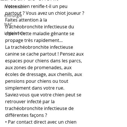
Votre chien renifle-t-il un peu 
Prévention
partout ? Vous avez un chiot joueur ?
Chirurgie
Faites attention à la 
NAC
trachéobronchite infectieuse du 
Législation
chien ! Cette maladie gênante se 
propage très rapidement...
La trachéobronchite infectieuse 
canine se cache partout ! Pensez aux 
espaces pour chiens dans les parcs, 
aux zones de promenades, aux 
écoles de dressage, aux chenils, aux 
pensions pour chiens ou tout 
simplement dans votre rue.
Saviez-vous que votre chien peut se 
retrouver infecté par la 
trachéobronchite infectieuse de 
différentes façons ?
• Par contact direct avec un chien 