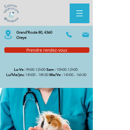
Grand'Route 80, 4360
Oreye
Prendre rendez-vous
Lu-Ve
Sam
:
9h00-12h00
:
10h00-12h00
Me/Ve
Lu/Ma/jeu:
14h00 - 18h30
:
14h00 - 16h30