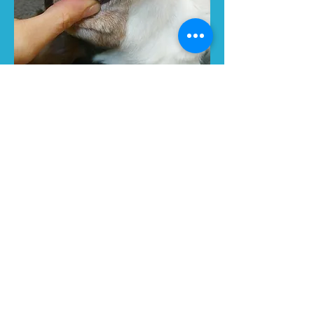
Chirurgie buccale, gencives
Dermatologie