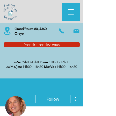
Grand'Route 80, 4360
Oreye
Prendre rendez-vous
Lu-Ve
Sam
:
9h00-12h00
:
10h00-12h00
Me/Ve
Lu/Ma/jeu:
14h00 - 18h30
:
14h00 - 16h30
More actions
Follow