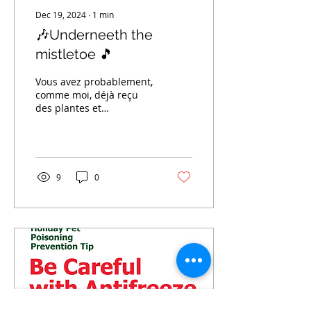
Dec 19, 2024
∙
1
min
🎶Underneeth the
mistletoe 🎵
Vous avez probablement,
comme moi, déjà reçu
des plantes et
décorations à Noël.
J'adore! Mais il ne faut
pas oublier que
certain.e.s...
9
0