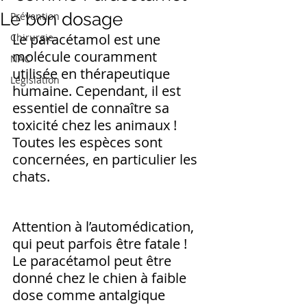
Le bon dosage
Prévention
Le paracétamol est une 
Chirurgie
molécule couramment 
NAC
utilisée en thérapeutique 
Législation
humaine. Cependant, il est 
essentiel de connaître sa 
toxicité chez les animaux ! 
Toutes les espèces sont 
concernées, en particulier les 
chats.
Attention à l’automédication, 
qui peut parfois être fatale ! 
Le paracétamol peut être 
donné chez le chien à faible 
dose comme antalgique 