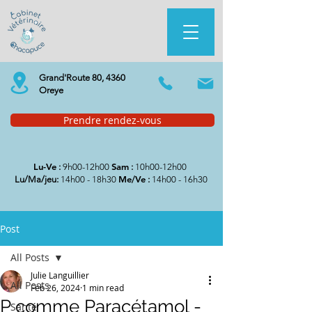
Grand'Route 80, 4360
Oreye
Prendre rendez-vous
Lu-Ve
Sam
:
9h00-12h00
:
10h00-12h00
Me/Ve
Lu/Ma/jeu:
14h00 - 18h30
:
14h00 - 16h30
Post
All Posts
Julie Languillier
All Posts
Feb 26, 2024
1 min read
P comme Paracétamol -
Santé