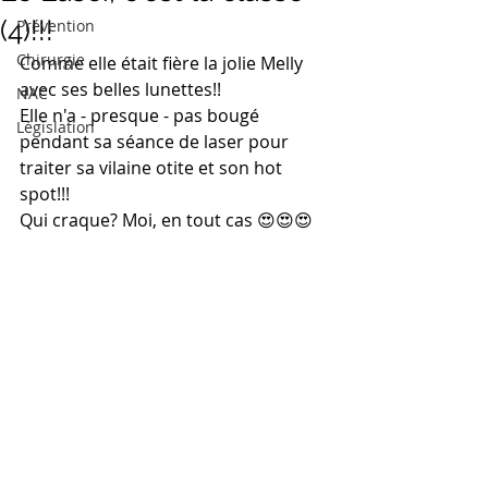
(4)!!!
Prévention
Chirurgie
Comme elle était fière la jolie Melly 
avec ses belles lunettes!!
NAC
Elle n'a - presque - pas bougé 
Législation
pendant sa séance de laser pour 
traiter sa vilaine otite et son hot 
spot!!!
Qui craque? Moi, en tout cas 😍😍😍