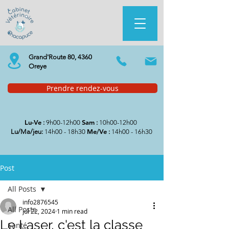
Grand'Route 80, 4360
Oreye
Prendre rendez-vous
Lu-Ve
Sam
:
9h00-12h00
:
10h00-12h00
Me/Ve
Lu/Ma/jeu:
14h00 - 18h30
:
14h00 - 16h30
Post
All Posts
info2876545
All Posts
Jul 22, 2024
1 min read
Le Laser, c'est la classe
Santé