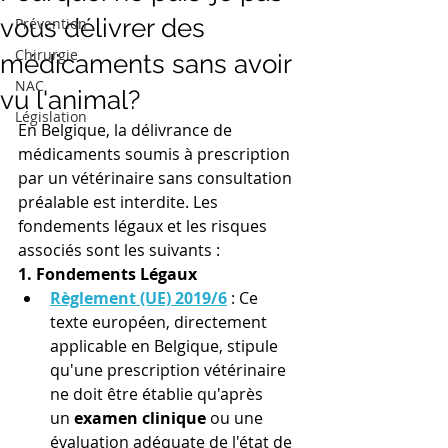
vous délivrer des
Prévention
Chirurgie
médicaments sans avoir
NAC
vu l'animal?
Législation
En Belgique, la délivrance de 
médicaments soumis à prescription 
par un vétérinaire sans consultation 
préalable est interdite. Les 
fondements légaux et les risques 
associés sont les suivants :
1. Fondements Légaux
Règlement (UE) 2019/6
 : Ce 
texte européen, directement 
applicable en Belgique, stipule 
qu'une prescription vétérinaire 
ne doit être établie qu'après 
un 
examen clinique
 ou une 
évaluation adéquate de l'état de 