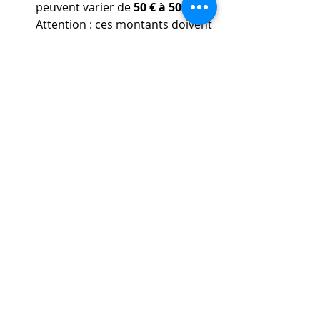
peuvent varier de 
50 € à 500 €
. 
Attention : ces montants doivent 
être multipliés par les 
décimes 
additionnels
 (actuellement x8), 
ce qui porte l'amende réelle 
de 
400 € à 4 000 €
.
Emprisonnement
 : Les peines 
peuvent aller de 
1 mois à 1 
an
 (parfois jusqu'à 2 ans en cas 
de récidive ou de circonstances 
aggravantes liées à la santé 
publique). 
2. Sanctions selon la Loi sur 
l'Exercice de la Médecine 
Vétérinaire (28 août 1991)
Cette loi punit spécifiquement 
l'exercice illégal ou non conforme de 
la profession :
Le 
Chapitre VI de la Loi de 