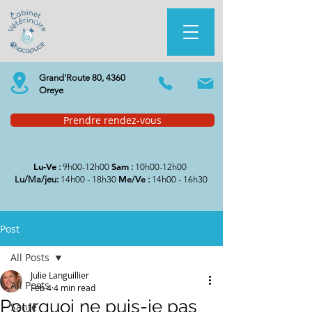
Grand'Route 80, 4360
Oreye
Prendre rendez-vous
Lu-Ve
Sam
:
9h00-12h00
:
10h00-12h00
Me/Ve
Lu/Ma/jeu:
14h00 - 18h30
:
14h00 - 16h30
Post
All Posts
Julie Languillier
All Posts
Feb 4
4 min read
Pourquoi ne puis-je pas
Santé