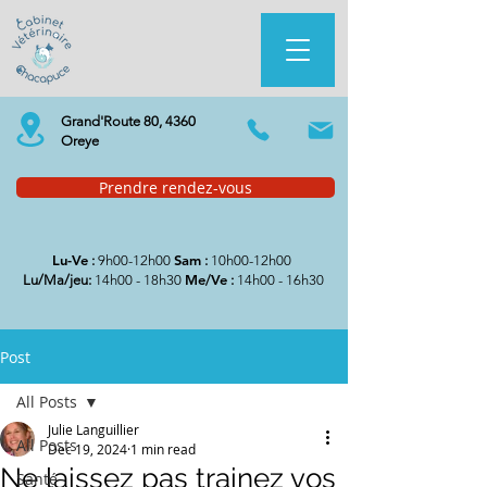
Grand'Route 80, 4360
Oreye
Prendre rendez-vous
Lu-Ve
Sam
:
9h00-12h00
:
10h00-12h00
Me/Ve
Lu/Ma/jeu:
14h00 - 18h30
:
14h00 - 16h30
Post
All Posts
Julie Languillier
All Posts
Dec 19, 2024
1 min read
Ne laissez pas trainez vos
Santé