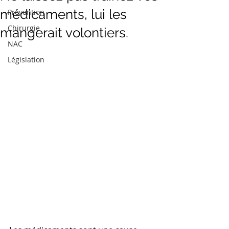
médicaments, lui les
Prévention
Chirurgie
mangerait volontiers.
NAC
Législation